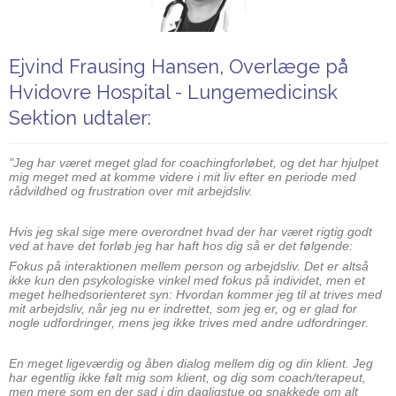
Ejvind Frausing Hansen, Overlæge på
Hvidovre Hospital - Lungemedicinsk
Sektion udtaler:
"Jeg har været meget glad for coachingforløbet, og det har hjulpet
mig meget med at komme videre i mit liv efter en periode med
rådvildhed og frustration over mit arbejdsliv.
Hvis jeg skal sige mere overordnet hvad der har været rigtig godt
ved at have det forløb jeg har haft hos dig så er det følgende:
Fokus på interaktionen mellem person og arbejdsliv. Det er altså
ikke kun den psykologiske vinkel med fokus på individet, men et
meget helhedsorienteret syn: Hvordan kommer jeg til at trives med
mit arbejdsliv, når jeg nu er indrettet, som jeg er, og er glad for
nogle udfordringer, mens jeg ikke trives med andre udfordringer.
En meget ligeværdig og åben dialog mellem dig og din klient. Jeg
har egentlig ikke følt mig som klient, og dig som coach/terapeut,
men mere som en der sad i din dagligstue og snakkede om alt