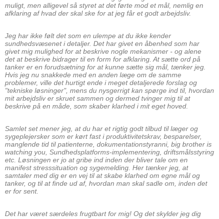
muligt, men alligevel så styret at det førte mod et mål, nemlig en
afklaring af hvad der skal ske for at jeg får et godt arbejdsliv.
Jeg har ikke følt det som en ulempe at du ikke kender
sundhedsvæsenet i detaljer. Det har givet en åbenhed som har
givet mig mulighed for at beskrive nogle mekanismer - og alene
det at beskrive bidrager til en form for afklaring. At sætte ord på
tanker er en forudsætning for at kunne sætte sig mål, tænker jeg.
Hvis jeg nu snakkede med en anden læge om de samme
problemer, ville det hurtigt ende i meget detaljerede forslag og
"tekniske løsninger", mens du nysgerrigt kan spørge ind til, hvordan
mit arbejdsliv er skruet sammen og dermed tvinger mig til at
beskrive på en måde, som skaber klarhed i mit eget hoved.
Samlet set mener jeg, at du har et rigtig godt tilbud til læger og
sygeplejersker som er kørt fast i produktivitetskrav, besparelser,
manglende tid til patienterne, dokumentationstyranni, big brother is
watching you, Sundhedsplatforms-implementering, driftsmålsstyring
etc. Løsningen er jo at gribe ind inden der bliver tale om en
manifest stresssituation og sygemelding. Her tænker jeg, at
samtaler med dig er en vej til at skabe klarhed om egne mål og
tanker, og til at finde ud af, hvordan man skal sadle om, inden det
er for sent.
Det har været særdeles frugtbart for mig! Og det skylder jeg dig