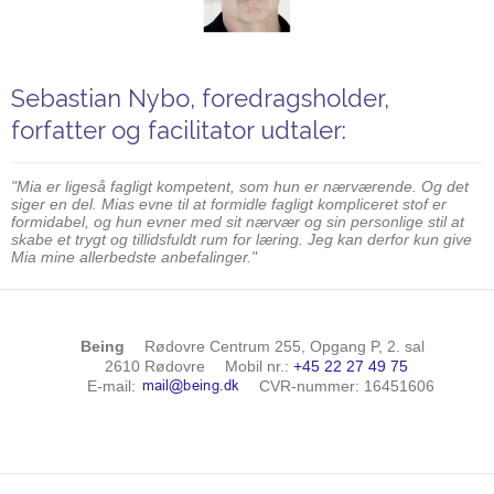
Sebastian Nybo, foredragsholder,
forfatter og facilitator udtaler:
"Mia er ligeså fagligt kompetent, som hun er nærværende. Og det
siger en del. Mias evne til at formidle fagligt kompliceret stof er
formidabel, og hun evner med sit nærvær og sin personlige stil at
skabe et trygt og tillidsfuldt rum for læring. Jeg kan derfor kun give
Mia mine allerbedste anbefalinger."
Being
Rødovre Centrum 255, Opgang P, 2. sal
2610 Rødovre
Mobil nr.
:
+45 22 27 49 75
E-mail
:
CVR-nummer
:
16451606