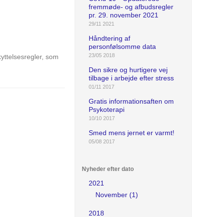
fremmøde- og afbudsregler
pr. 29. november 2021
29/11 2021
Håndtering af
personfølsomme data
23/05 2018
yttelsesregler, som
Den sikre og hurtigere vej
tilbage i arbejde efter stress
01/11 2017
Gratis informationsaften om
Psykoterapi
10/10 2017
Smed mens jernet er varmt!
05/08 2017
Nyheder efter dato
2021
November (1)
2018